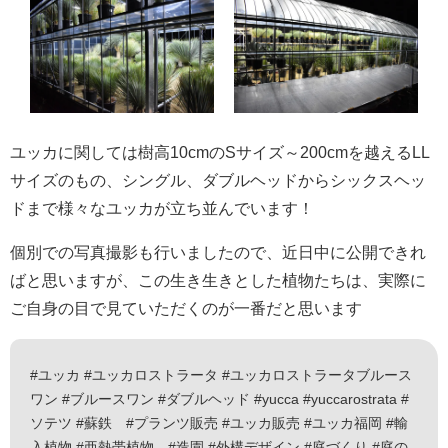
ユッカに関しては樹高10cmのSサイズ～200cmを越えるLL
サイズのもの、シングル、ダブルヘッドからシックスヘッ
ドまで様々なユッカが立ち並んでいます！
個別での写真撮影も行いましたので、近日中に公開できれ
ばと思いますが、この生き生きとした植物たちは、実際に
ご自身の目で見ていただくのが一番だと思います
#ユッカ #ユッカロストラータ #ユッカロストラータブルース
ワン #ブルースワン #ダブルヘッド #yucca #yuccarostrata #
ソテツ #蘇鉄 #プランツ販売 #ユッカ販売 #ユッカ福岡 #輸
入植物 #亜熱帯植物 #造園 #外構デザイン #庭づくり #庭の